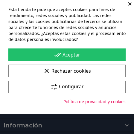

×
Esta tienda te pide que aceptes cookies para fines de
rendimiento, redes sociales y publicidad. Las redes
sociales y las cookies publicitarias de terceros se utilizan
para ofrecerte funciones de redes sociales y anuncios
personalizados. ¿Aceptas estas cookies y el procesamiento
de datos personales involucrados?
Portes gratis
En pedidos de más de 60€
done_all
Aceptar
100%
Pago seguro
clear
Rechazar cookies
Fabricación + envío
Configurar
tune
Fabricación de 4 a 6 días + Envío 96h
Política de privacidad y cookies
Productos

Información
