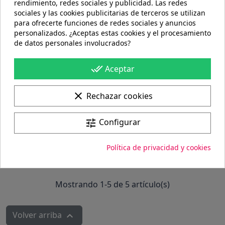
rendimiento, redes sociales y publicidad. Las redes
6,66 €
2,24 €
sociales y las cookies publicitarias de terceros se utilizan
para ofrecerte funciones de redes sociales y anuncios
personalizados. ¿Aceptas estas cookies y el procesamiento
favorite_border
de datos personales involucrados?
done_all
Aceptar
clear
Rechazar cookies
Configurar
tune
Llavero madera y
Política de privacidad y cookies
grabado...
6,66 €
Mostrando 1-5 de 5 artículo(s)
Volver arriba
