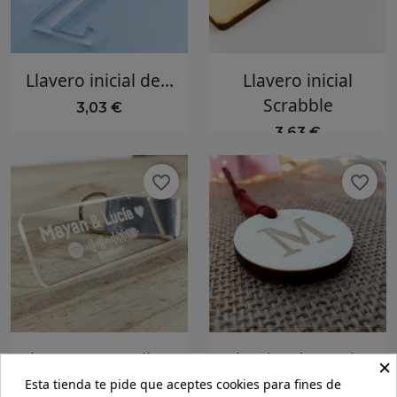
Llavero inicial de...
Llavero inicial
Scrabble
3,03 €
3,63 €
favorite_border
favorite_border
Llavero metacrilato
Colgador de madera
×
spotify
grabado...
Esta tienda te pide que aceptes cookies para fines de