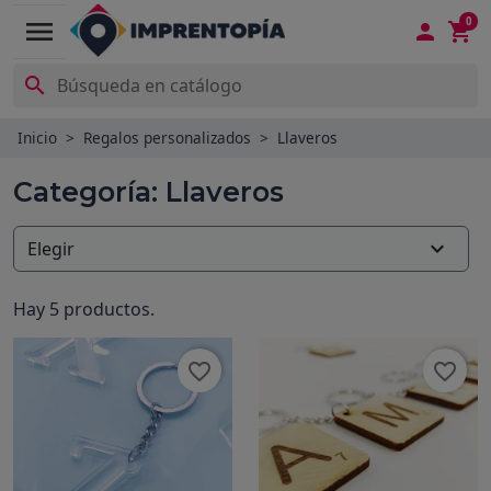
0
menu



Inicio
Regalos personalizados
Llaveros
Categoría: Llaveros

Elegir
Hay 5 productos.
favorite_border
favorite_border