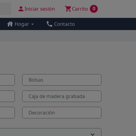


0
Iniciar sesión
Carrito
house
call
Hogar
Contacto
Bolsas
Caja de madera grabada
Decoración
