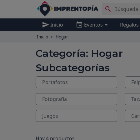

send
event
Inicio
Eventos
Regalos
Inicio
Hogar
Categoría: Hogar
Subcategorías
Portafotos
Fel
Fotografía
Taz
Juegos
Car
Hay 4 productos.