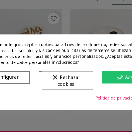
favorite_border
te pide que aceptes cookies para fines de rendimiento, redes social
Las redes sociales y las cookies publicitarias de terceros se utilizan
nciones de redes sociales y anuncios personalizados. ¿Aceptas esta
iento de datos personales involucrados?
nfigurar
clear
done_all
Rechazar
Ac
cookies
Llavero marcasitios
Imán circular de
Política de privaci
metacrilato
3,03 €
1,21 €