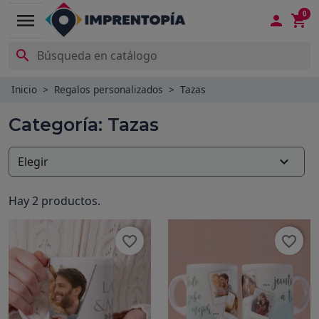
0
menu



Inicio
Regalos personalizados
Tazas
Categoría: Tazas

Elegir
Hay 2 productos.
favorite_border
favorite_border