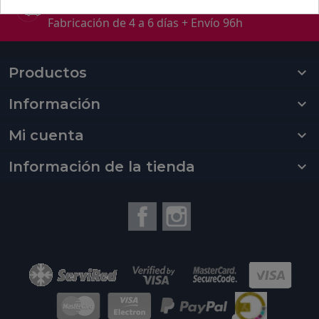
Fabricación + envío
Fabricación de 4 a 6 días + Envío 96h
Productos

Información

Mi cuenta

Información de la tienda
keyboard_arrow_down
Facebook
Instagram