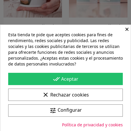
Taza personalizada,
Tazas personalizadas
×
pareja
en pareja
Esta tienda te pide que aceptes cookies para fines de
rendimiento, redes sociales y publicidad. Las redes
10,89 €
16,34 €
sociales y las cookies publicitarias de terceros se utilizan
para ofrecerte funciones de redes sociales y anuncios
Mostrando 1-2 de 2 artículo(s)
personalizados. ¿Aceptas estas cookies y el procesamiento
de datos personales involucrados?
Volver arriba

done_all
Aceptar
Portes gratis
clear
Rechazar cookies
En pedidos de más de 60€
Configurar
tune
100%
Pago seguro
Política de privacidad y cookies