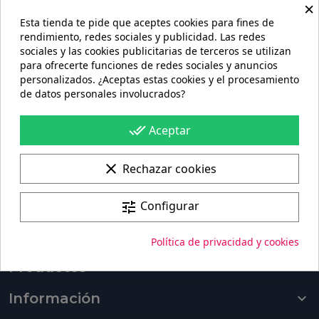

×
Esta tienda te pide que aceptes cookies para fines de
rendimiento, redes sociales y publicidad. Las redes
sociales y las cookies publicitarias de terceros se utilizan
para ofrecerte funciones de redes sociales y anuncios
personalizados. ¿Aceptas estas cookies y el procesamiento
de datos personales involucrados?
Portes gratis
En pedidos de más de 60€
done_all
Aceptar
100%
Pago seguro
clear
Rechazar cookies
Fabricación + envío
Configurar
tune
Fabricación de 4 a 6 días + Envío 96h
Política de privacidad y cookies
Productos

Información
