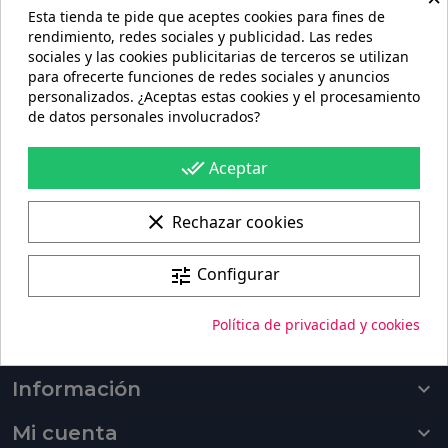
Esta tienda te pide que aceptes cookies para fines de
rendimiento, redes sociales y publicidad. Las redes
sociales y las cookies publicitarias de terceros se utilizan
para ofrecerte funciones de redes sociales y anuncios
personalizados. ¿Aceptas estas cookies y el procesamiento
Portes gratis
de datos personales involucrados?
En pedidos de más de 60€
done_all
Aceptar
100%
Pago seguro
clear
Rechazar cookies
Fabricación + envío
Configurar
tune
Fabricación de 4 a 6 días + Envío 96h
Política de privacidad y cookies
Productos

Información

Mi cuenta
