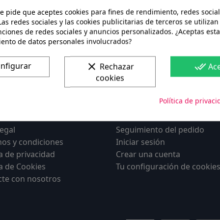
te pide que aceptes cookies para fines de rendimiento, redes social
Las redes sociales y las cookies publicitarias de terceros se utilizan
nciones de redes sociales y anuncios personalizados. ¿Aceptas esta
iento de datos personales involucrados?
nfigurar
clear
done_all
Rechazar
Ac
100%
cookies
Pago seguro
Política de privaci
rmación
Mi cuenta
legal
Seguimiento del pedido
os y condiciones
Iniciar sesión
ca de privacidad
Crear una cuenta
ca de Cookies
Tu configuración de cookie
cte con nosotros