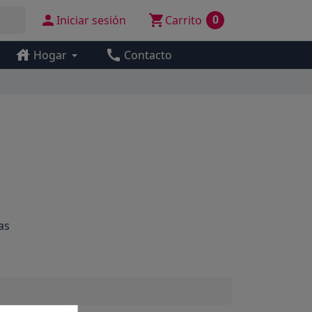


0
Iniciar sesión
Carrito
house
call
Hogar
Contacto
as