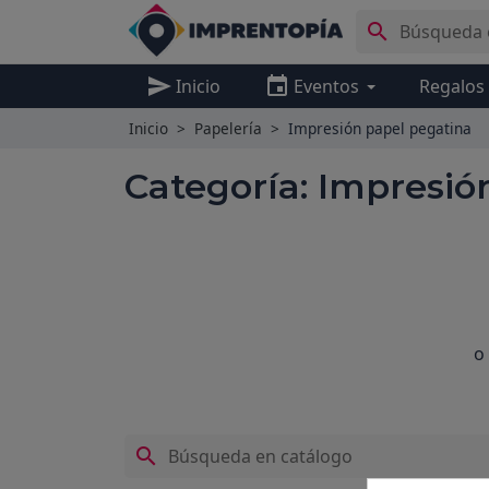

send
event
Inicio
Eventos
Regalos
Inicio
Papelería
Impresión papel pegatina
Categoría: Impresió
o
