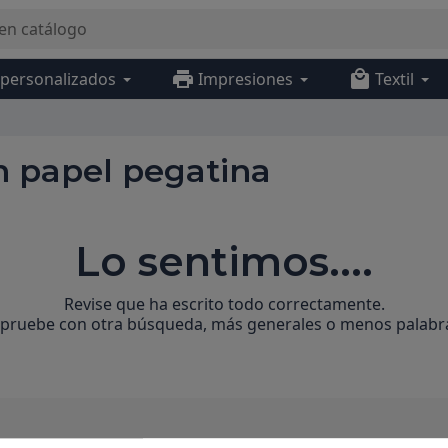
print
local_mall
 personalizados
Impresiones
Textil
n papel pegatina
Lo sentimos....
Revise que ha escrito todo correctamente.
 pruebe con otra búsqueda, más generales o menos palabr