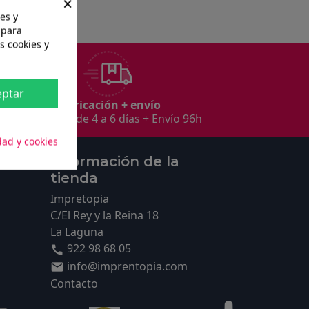
×
es y
 para
s cookies y
eptar
Fabricación + envío
Fabricación de 4 a 6 días + Envío 96h
dad y cookies
Información de la
tienda
Impretopia
C/El Rey y la Reina 18
La Laguna
s
922 98 68 05

info@imprentopia.com

Contacto