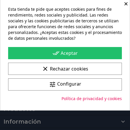

×
Esta tienda te pide que aceptes cookies para fines de
rendimiento, redes sociales y publicidad. Las redes
sociales y las cookies publicitarias de terceros se utilizan
para ofrecerte funciones de redes sociales y anuncios
personalizados. ¿Aceptas estas cookies y el procesamiento
de datos personales involucrados?
Portes gratis
En pedidos de más de 60€
done_all
Aceptar
100%
Pago seguro
clear
Rechazar cookies
Fabricación + envío
Configurar
tune
Fabricación de 4 a 6 días + Envío 96h
Política de privacidad y cookies
Productos

Información
