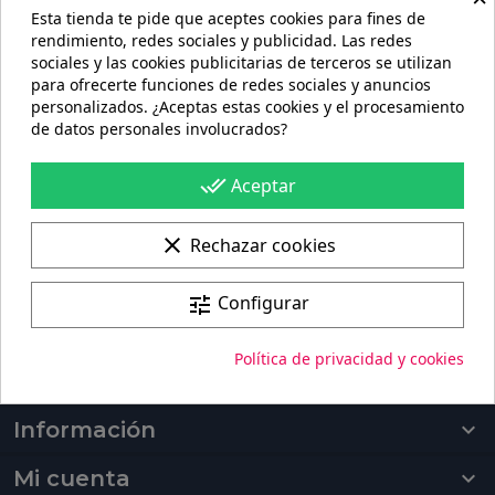
Esta tienda te pide que aceptes cookies para fines de
rendimiento, redes sociales y publicidad. Las redes
sociales y las cookies publicitarias de terceros se utilizan
para ofrecerte funciones de redes sociales y anuncios
personalizados. ¿Aceptas estas cookies y el procesamiento
Portes gratis
de datos personales involucrados?
En pedidos de más de 60€
done_all
Aceptar
100%
Pago seguro
clear
Rechazar cookies
Fabricación + envío
Configurar
tune
Fabricación de 4 a 6 días + Envío 96h
Política de privacidad y cookies
Productos

Información

Mi cuenta
