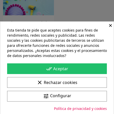
Cake topper - Globo
×
-...
Esta tienda te pide que aceptes cookies para fines de
rendimiento, redes sociales y publicidad. Las redes
16,23 €
sociales y las cookies publicitarias de terceros se utilizan
para ofrecerte funciones de redes sociales y anuncios
Mostrando 1-1 de 1 artículo(s)
personalizados. ¿Aceptas estas cookies y el procesamiento
de datos personales involucrados?
Volver arriba

done_all
Aceptar
Portes gratis
clear
Rechazar cookies
En pedidos de más de 60€
Configurar
tune
100%
Pago seguro
Política de privacidad y cookies