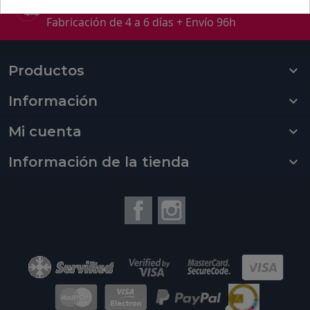
Fabricación + envío
Fabricación de 4 a 6 días + Envío 96h
Productos

Información

Mi cuenta

Información de la tienda
keyboard_arrow_down
Facebook
Instagram