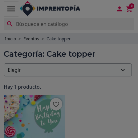
0
menu



Inicio
Eventos
Cake topper
Categoría: Cake topper

Elegir
Hay 1 producto.
favorite_border