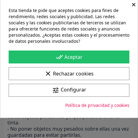
×
Descripción
Detalles del producto
Esta tienda te pide que aceptes cookies para fines de
rendimiento, redes sociales y publicidad. Las redes
Características:
sociales y las cookies publicitarias de terceros se utilizan
Material: madera MDF 5mm grabado y cortado
para ofrecerte funciones de redes sociales y anuncios
mediante laser
personalizados. ¿Aceptas estas cookies y el procesamiento
Medida: 100x98mm - diámetro interior 50mm.
de datos personales involucrados?
Personalización:
done_all
Aceptar
1º Indícanos el texto:
2º selecciona la forma que desee: estrella o árbol o
incluso puedes alternar los dos.
clear
Rechazar cookies
¿Deseas otra forma? contáctanos!.
Configurar
tune
Limpieza:
- Usar un trapo húmedo con un poco de agua y
jabón.
Política de privacidad y cookies
- Guardar en una zona donde no tenga roce con
otros objetos punzantes ya que puede arañar la
tinta.
- No poner objetos muy pesados sobre ellas una vez
guardadas para evitar partirlas.