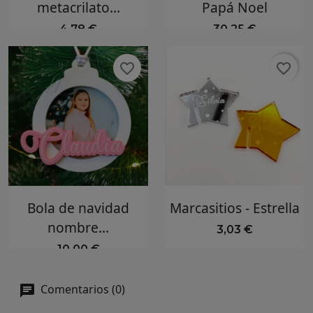
metacrilato...
Papá Noel
4,78 €
30,25 €
favorite_border
favorite_border
Bola de navidad
Marcasitios - Estrella
nombre...
3,03 €
10,00 €
Comentarios (0)