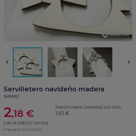


Servilletero navideño madera
SERV002
2
PRECIO PARA CANARIAS IGIC INCL.
,18 €
1,93 €
(1,80 € PRECIO SIN IVA)
Impuestos incluidos