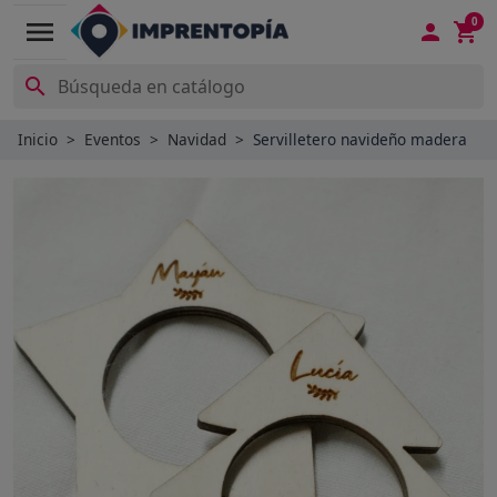
0
menu



Inicio
Eventos
Navidad
Servilletero navideño madera