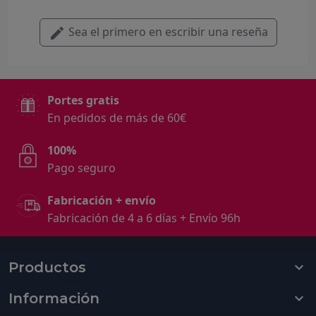
Sea el primero en escribir una reseña
Portes gratis
En pedidos de más de 60€
100%
Pago seguro
Fabricación + envío
Fabricación de 4 a 6 días + Envío 96h
Productos

Información
