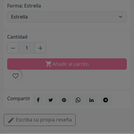
Forma: Estrella
Cantidad
remove
add

Añadir al carrito
favorite_border
Compartir
Escriba su propia reseña